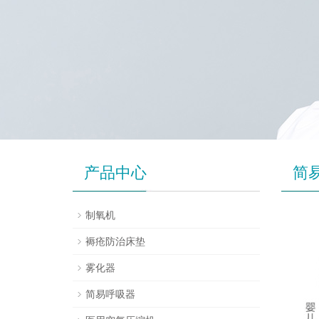
产品中心
简
制氧机
褥疮防治床垫
雾化器
简易呼吸器