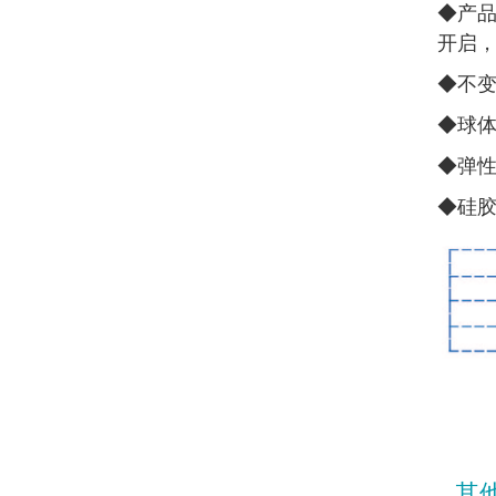
◆
产品
开启
◆
不
◆
球
◆
弹
◆
硅
其