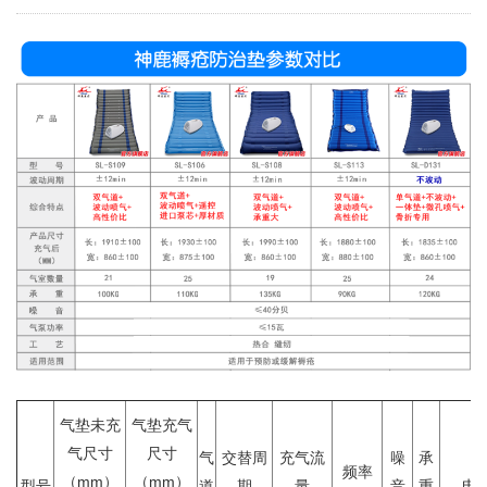
气垫未充
气垫充气
气尺寸
尺寸
气
交替周
充气流
噪
承
频率
（mm）
（mm）
型号
道
期
量
音
重
电