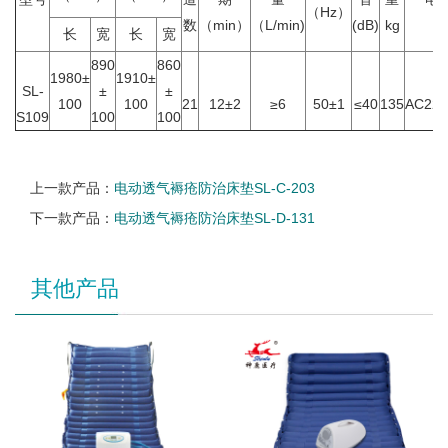
（Hz）
数
（min）
（L/min)
(dB)
kg
v
长
宽
长
宽
890
860
1980±
1910±
SL-
±
±
100
100
21
12±2
≥6
50±1
≤40
135
AC220
S109
100
100
上一款产品：
电动透气褥疮防治床垫SL-C-203
下一款产品：
电动透气褥疮防治床垫SL-D-131
其他产品