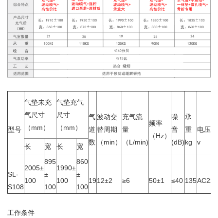
气垫未充
气垫充气
气尺寸
尺寸
气
波动交
充气流
噪
承
频率
（mm）
（mm）
型号
道
替周期
量
音
重
电压
（Hz）
数
（min）
（L/min)
(dB)
kg
v
长
宽
长
宽
895
860
2005±
1990±
SL-
±
±
100
100
19
12±2
≥6
50±1
≤40
135
AC220
S108
100
100
工作条件