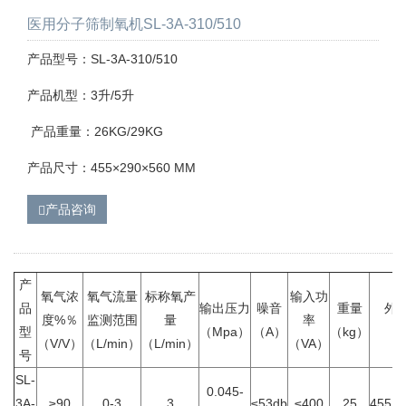
医用分子筛制氧机SL-3A-310/510
产品型号：SL-3A-310/510
产品机型：3升/5升
产品重量：26KG/29KG
产品尺寸：455×290×560 MM
产品咨询
产
氧气浓
氧气流量
标称氧产
输入功
品
输出压力
噪音
重量
外
度%％
监测范围
量
率
型
（Mpa）
（A）
（kg）
（
（V/V）
（L/min）
（L/min）
（VA）
号
SL-
0.045-
3A-
≥90
0-3
3
≤53db
≤400
25
455×2