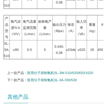
0.08
310
产
氧气浓
氧气流量
标称氧产
输入功
品
输出压力
噪音
重量
外
度%％
监测范围
量
率
型
（Mpa）
（A）
（kg）
（
（V/V）
（L/min）
（L/min）
（VA）
号
SL-
0.045-
3A-
≥90
0-5
5
≤53db
≤520
26
455×2
0.08
510
上一款产品：
医用分子筛制氧机SL-3W-510/520/820/1020
下一款产品：
医用分子筛制氧机SL-3A-330/530
其他产品