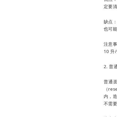
定要
缺点：
也可
注意事
10 
2. 
普通
（res
内，造
不需