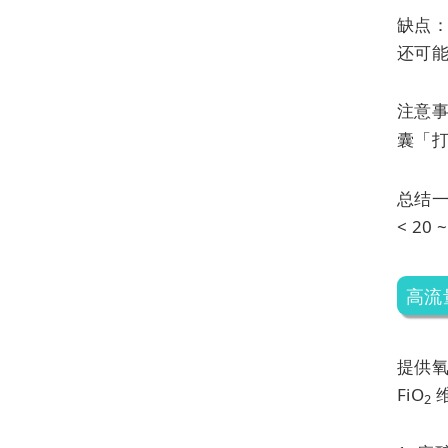
缺点
还可
注意
囊「
总结一
< 20
高流
提供氧
FiO
2