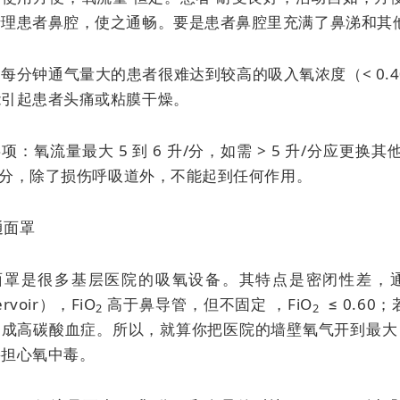
清理患者鼻腔，使之通畅。要是患者鼻腔里充满了鼻涕和其
每分钟通气量大的患者很难达到较高的吸入氧浓度（< 0.
能引起患者头痛或粘膜干燥。
项：氧流量最大 5 到 6 升/分，如需 > 5 升/分应
升/分，除了损伤呼吸道外，不能起到任何作用。
普通面罩
面罩是很多基层医院的吸氧设备。其特点是密闭性差，
ervoir），FiO
高于鼻导管，但不固定 ，FiO
≤ 0.60
2
2
成高碳酸血症。所以，就算你把医院的墙壁氧气开到最大，
要担心氧中毒。