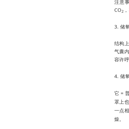
注意事
CO
，
2
3. 
结构
气囊内
容许呼
4. 
它 =
罩上
一点
燥。