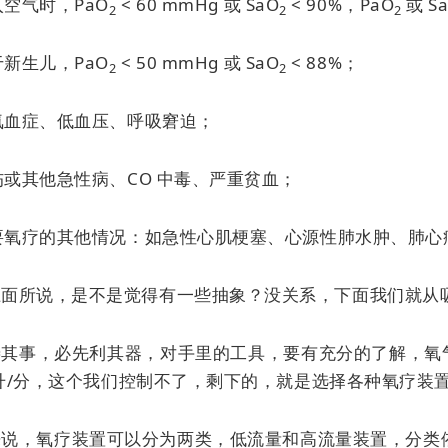
吸入空气时，PaO
< 60 mmHg 或 SaO
< 90%，PaO
或 S
2
2
2
对于新生儿，PaO
< 50 mmHg 或 SaO
< 88%；
2
2
低氧血症、低血压、呼吸窘迫；
创伤或其他急性病、CO 中毒、严重贫血；
需要氧疗的其他情况：如急性心肌梗塞、心源性肺水肿、肺心病、
上面所说，是不是觉得有一些抽象？没关系，下面我们就从
善其事，必先利其器，对手里的工具，要有充分的了解，氧气
0 升/分，这个我们控制不了，剩下的，就是选择各种氧疗装
来说，氧疗装置可以分为两类，低流量和高流量装置，分类