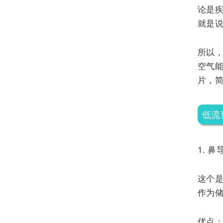
论是
就是
所以
空气
片，
低流
1. 鼻
这个
作为储
优点