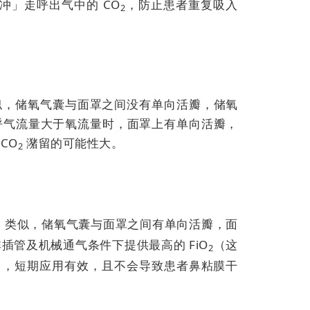
冲」走呼出气中的 CO
，防止患者重复吸入
2
似，储氧气囊与面罩之间没有单向活瓣，储氧
呼气流量大于氧流量时，面罩上有单向活瓣，
CO
潴留的可能性大。
2
）类似，
储氧气囊与面罩之间有单向活瓣，面
插管及机械通气条件下提供最高的 FiO
（这
2
），短期应用有效，且不会导致患者鼻粘膜干