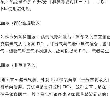
项：氧流量至少 6 升/分（和鼻导管对比一下），可以「
不应使用湿化瓶。
储氧面罩（部分重复吸入）
上的特点为普通面罩 + 储氧气囊外观与非重复吸入面罩相
充满氧气从而提高 FiO
，呼出气与气囊中氧气混合，当
2
气，但吸气时空气不易进入，故可以提高 FiO
，患者发生 
2
储氧面罩（非重复吸入）
 普通面罩 + 储氧气囊。外观上和
储氧面罩（部分重复吸入
也有单向活瓣。其优点是
更好控制 FiO
这种面罩，是在非
2。
相信是很多医生，甚至是包括很多患者家属最希望看到的