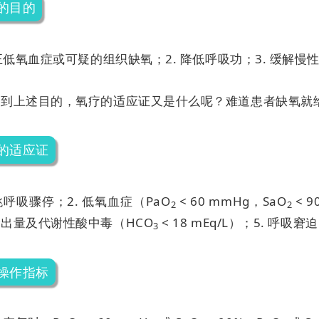
的目的
纠正低氧血症或可疑的组织缺氧；
2. 降低呼吸功；
3. 缓解
达到上述目的，氧疗的适应证又是什么呢？难道患者缺氧就
的适应证
心跳呼吸骤停；
2. 低氧血症（PaO
< 60 mmHg，SaO
< 
2
2
出量及代谢性酸中毒（HCO
< 18 mEq/L）；
5. 呼吸窘迫
3
操作指标